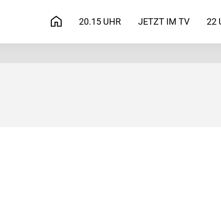
20.15 UHR
JETZT IM TV
22 
START