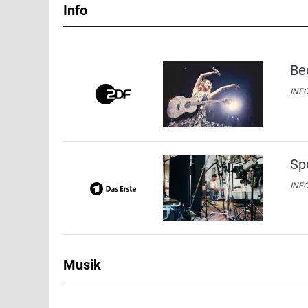
Info
Be
INFO
Sp
INFO
Musik