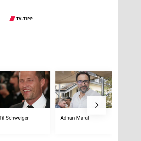
TV-TIPP
Til Schweiger
Adnan Maral
Gérard 