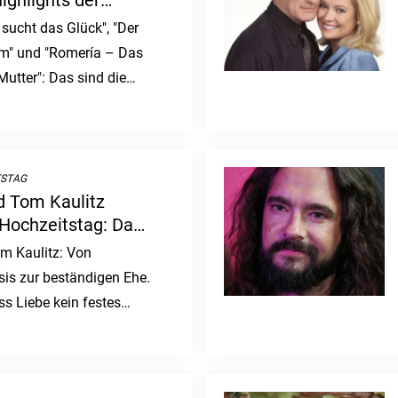
ighlights der
sucht das Glück", "Der
" und "Romería – Das
utter": Das sind die
 der Woche.
TSTAG
d Tom Kaulitz
. Hochzeitstag: Das
sgeschichte
m Kaulitz: Von
sis zur beständigen Ehe.
ss Liebe kein festes
lle Zweifel überdauern