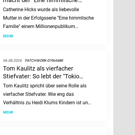
macht der "Eine himmlische
Familie"-Star heute?
Catherine Hicks wurde als liebevolle
Mutter in der Erfolgsserie "Eine himmlische
Familie" einem Millionenpublikum
bekannt. Zum 75. Geburtstag der
MEHR
Schauspielerin stellt sich die Frage: Was
macht der ehemalige Serienstar nach dem
Ende ihrer großen TV-Karriere?
06.08.2026
PATCHWORK-DYNAMIK
Tom Kaulitz als vierfacher
Stiefvater: So lebt der "Tokio
Hotel"-Star mit Heidi Klums
Tom Kaulitz spricht über seine Rolle als
Kindern
vierfacher Stiefvater. Wie eng das
Verhältnis zu Heidi Klums Kindern ist und
warum eigener Nachwuchs kein Thema
MEHR
ist.