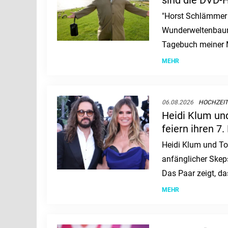
sind die DVD-H
Woche
"Horst Schlämmer 
Wunderweltenbaum
Tagebuch meiner M
DVDs und Blu-rays
MEHR
06.08.2026
HOCHZEI
Heidi Klum un
feiern ihren 7
ist ihre Liebe
Heidi Klum und To
anfänglicher Skep
Das Paar zeigt, da
Tempo kennt und a
MEHR
kann.