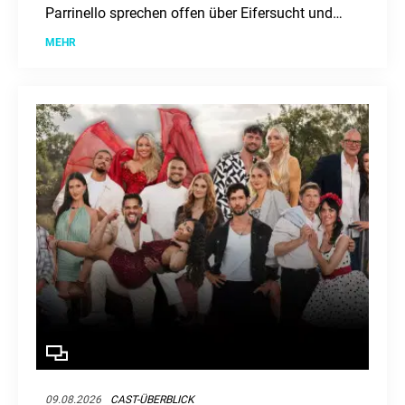
Parrinello sprechen offen über Eifersucht und
mögliche Flirts. Ob Ginger Costello-
MEHR
Wollersheim und Lukas Reiter als Nachrücker
einziehen, ist noch unklar.
09.08.2026
CAST-ÜBERBLICK