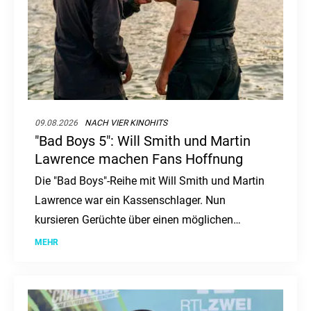
09.08.2026
NACH VIER KINOHITS
"Bad Boys 5": Will Smith und Martin
Lawrence machen Fans Hoffnung
Die "Bad Boys"-Reihe mit Will Smith und Martin
Lawrence war ein Kassenschlager. Nun
kursieren Gerüchte über einen möglichen
fünften Film. Was sagen die Stars und
MEHR
Produzenten dazu?