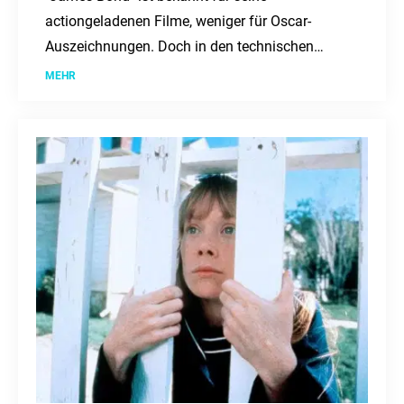
actiongeladenen Filme, weniger für Oscar-
Auszeichnungen. Doch in den technischen
Kategorien konnten einige 007-Filme punkten.
MEHR
Ein Blick auf die Oscar-Geschichte von "James
Bond".