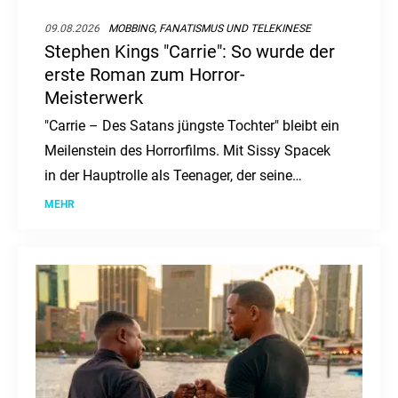
09.08.2026
MOBBING, FANATISMUS UND TELEKINESE
Stephen Kings "Carrie": So wurde der
erste Roman zum Horror-
Meisterwerk
"Carrie – Des Satans jüngste Tochter" bleibt ein
Meilenstein des Horrorfilms. Mit Sissy Spacek
in der Hauptrolle als Teenager, der seine
telekinetischen Kräfte entdeckt, fasziniert der
MEHR
Film bis heute.