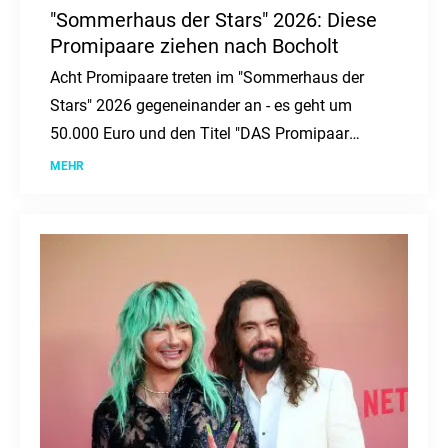
"Sommerhaus der Stars" 2026: Diese
Promipaare ziehen nach Bocholt
Acht Promipaare treten im "Sommerhaus der
Stars" 2026 gegeneinander an - es geht um
50.000 Euro und den Titel "DAS Promipaar
2026". Gedreht wird erneut im nordrhein-
MEHR
westfälischen Bocholt.