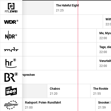
The Hateful Eight
21:25
Wil
22:
Me, Myse
22:00
Tage, di
22:00
Verurteil
22:00
Das Versprechen
20:50
Suits
Chabos
The Rookie
20:40
21:20
21:55
n
Radsport: Polen-Rundfahrt
Snooker:
21:00
21:59