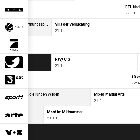
RTL Nach
22:00
ran Fußball: 2. Bundesliga Eröffnungsspiel VfL Bochum - Hertha BSC - Highlights
Villa der Versuchung
21:15
assin
Navy CIS
21:15
re
10 v
22:0
y aus Marzahn & die jungen Wilden
Mixed Martial Arts
35
21:40
Mord im Mittsommer
21:10