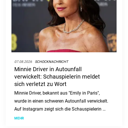
07.08.2026
SCHOCKNACHRICHT
Minnie Driver in Autounfall
verwickelt: Schauspielerin meldet
sich verletzt zu Wort
Minnie Driver, bekannt aus "Emily in Paris",
wurde in einen schweren Autounfall verwickelt.
Auf Instagram zeigt sich die Schauspielerin mit
einer Halskrause und berichtet von dem Vorfall,
MEHR
der sich in Frankreich ereignete.