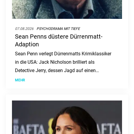
07.08.2026
PSYCHODRAMA MIT TIEFE
Sean Penns düstere Dürrenmatt-
Adaption
Sean Penn verlegt Dürrenmatts Krimiklassiker
in die USA: Jack Nicholson brilliert als
Detective Jerry, dessen Jagd auf einen
Serienmörder zur Obsession wird. Ein düsteres
MEHR
Psychodrama, das tief in die Seelenqualen des
Ermittlers eintaucht.