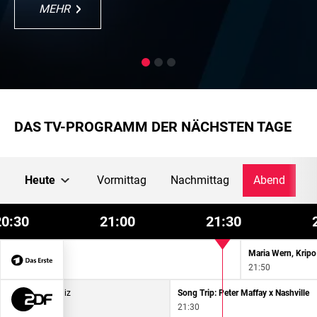
MEHR
MEHR
MEHR
MEHR
MEHR
DAS TV-PROGRAMM DER NÄCHSTEN TAGE
Heute
Vormittag
Nachmittag
Abend
20:30
21:00
21:30
Maria Wern, Kripo
21:50
ow extra - Das Quiz
Song Trip: Peter Maffay x Nashville
21:30