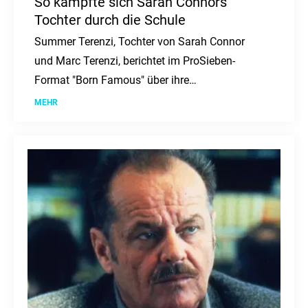
So kämpfte sich Sarah Connors
Tochter durch die Schule
Summer Terenzi, Tochter von Sarah Connor
und Marc Terenzi, berichtet im ProSieben-
Format "Born Famous" über ihre
Herausforderungen in der Schule aufgrund von
MEHR
Legasthenie und ihren erfolgreichen
Schulabschluss.