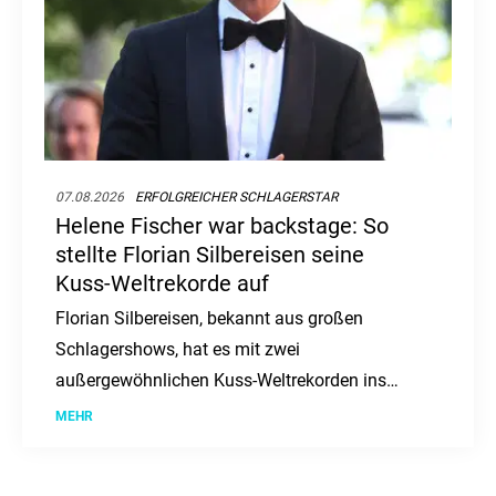
07.08.2026
ERFOLGREICHER SCHLAGERSTAR
Helene Fischer war backstage: So
stellte Florian Silbereisen seine
Kuss-Weltrekorde auf
Florian Silbereisen, bekannt aus großen
Schlagershows, hat es mit zwei
außergewöhnlichen Kuss-Weltrekorden ins
"Guinness-Buch der Rekorde" geschafft. Wir
MEHR
haben die Details im Überblick.