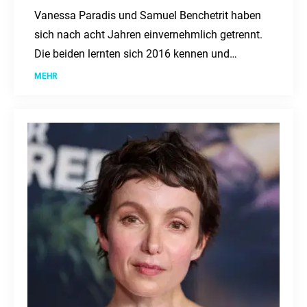
Vanessa Paradis und Samuel Benchetrit haben
sich nach acht Jahren einvernehmlich getrennt.
Die beiden lernten sich 2016 kennen und
heirateten 2018. Ein Statement ihres
MEHR
Managements bestätigt die Trennung.