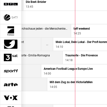
Die Beet-Brüder
13:45
mädchen
Ich durchschaue jeden - die Menschenkenner Doku
taff weekend
13:35
14:25
l - Der Profi kommt
Mein Lokal, Dein Lokal - Der Profi komm
14:10
era
Traumorte - Emilia-Romagna
Traumorte - Die Provence
13:34
14:18
American Football League Europe Live
14:00
f Pop: Madonna
Mit dem Zug zu den Victoriafällen
14:05