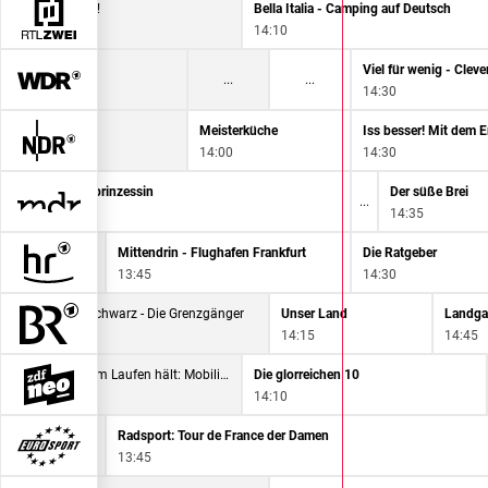
den - Voll lecker!
Bella Italia - Camping auf Deutsch
14:10
nsee
14:30
mping-Check:
Meisterküche
14:00
14:30
Die Gänseprinzessin
Der süße Brei
13:30
14:35
Mittendrin - Flughafen Frankfurt
Die Ratgeber
13:45
14:30
Bezzel & Schwarz - Die Grenzgänger
Unser Land
13:30
14:15
14:45
Was die Welt am Laufen hält: Mobilität
Die glorreichen 10
13:25
14:10
Radsport: Tour de France der Damen
13:45