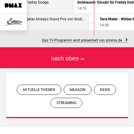
sch: Einsatz für Freddy Dodge
Goldrausch: Einsatz für Freddy Do
14:15
MotoGP - Qatar Airways Grand Prix von Großbritannien
Terra Mater - Wildes
13:30
14:30
Das TV-Programm wird präsentiert von prisma.de
nach oben
AKTUELLE THEMEN
MAGAZIN
NEWS
STREAMING