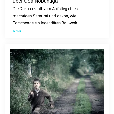
über Oda Nobunaga
Die Doku erzählt vom Aufstieg eines
mächtigen Samurai und davon, wie
Forschende ein legendäres Bauwerk
rekonstruieren wollen.
MEHR