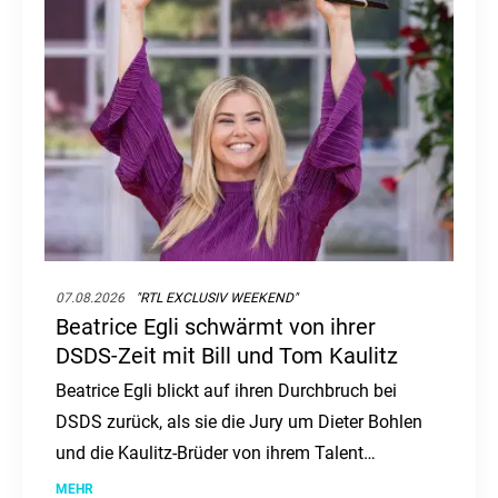
07.08.2026
"RTL EXCLUSIV WEEKEND"
Beatrice Egli schwärmt von ihrer
DSDS-Zeit mit Bill und Tom Kaulitz
Beatrice Egli blickt auf ihren Durchbruch bei
DSDS zurück, als sie die Jury um Dieter Bohlen
und die Kaulitz-Brüder von ihrem Talent
überzeugte. Besonders Bill Kaulitz, einst
MEHR