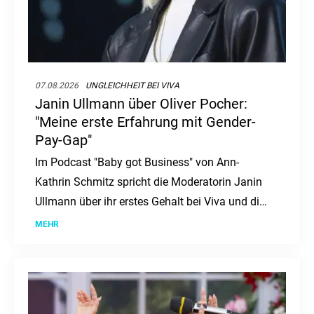
07.08.2026
UNGLEICHHEIT BEI VIVA
Janin Ullmann über Oliver Pocher:
"Meine erste Erfahrung mit Gender-
Pay-Gap"
Im Podcast "Baby got Business" von Ann-
Kathrin Schmitz spricht die Moderatorin Janin
Ullmann über ihr erstes Gehalt bei Viva und die
Gehaltsunterschiede zu Oliver Pocher. Weiter
MEHR
erzählt sie, warum es so wichtig ist, dass
weibliche Personen sich mit Finanzthemen
beschäftigen.