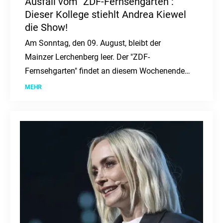
Ausfall vom "ZDF-Fernsehgarten":
Dieser Kollege stiehlt Andrea Kiewel
die Show!
Am Sonntag, den 09. August, bleibt der
Mainzer Lerchenberg leer. Der "ZDF-
Fernsehgarten" findet an diesem Wochenende
nicht statt. Doch was steckt dahinter?
MEHR