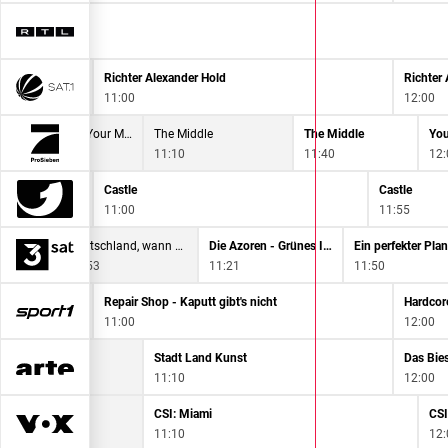
Richter Alexander Hold
Richter
11:00
12:00
Big Bang Theory
How I Met Your Mother
The Middle
The Middle
You
10:45
11:10
11:40
12:
Castle
Castle
11:00
11:55
Deutschland, wann bin ich genug?
Die Azoren - Grünes Inselparadies
Ein perfekter Pla
10:53
11:21
11:50
pping
Repair Shop - Kaputt gibt's nicht
Hardcor
11:00
12:00
unst
Stadt Land Kunst
Das Bie
11:10
12:00
CSI: Miami
CSI
11:10
12: