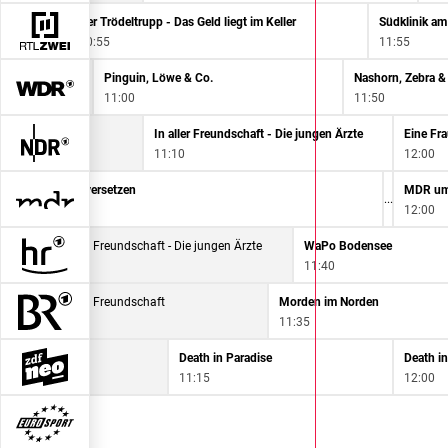
Der Trödeltrupp - Das Geld liegt im Keller
Südklinik am
10:55
11:55
Palmen & Co.
Pinguin, Löwe & Co.
Nashorn, Zebra &
11:00
11:50
aft
In aller Freundschaft - Die jungen Ärzte
11:10
12:00
it Stall - Berge versetzen
MDR um
12:00
In aller Freundschaft - Die jungen Ärzte
WaPo Bodensee
10:50
11:40
Schnittgut. Alles aus dem Garten
In aller Freundschaft
Morden im Norden
10:50
11:35
 Paradise
Death in Paradise
Death in
11:15
12:00