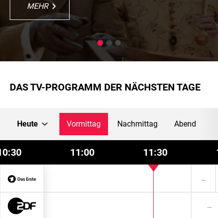
MEHR
MEHR
MEHR
MEHR
MEHR
DAS TV-PROGRAMM DER NÄCHSTEN TAGE
Heute
Vormittag
Nachmittag
Abend
10:30
11:00
11:30