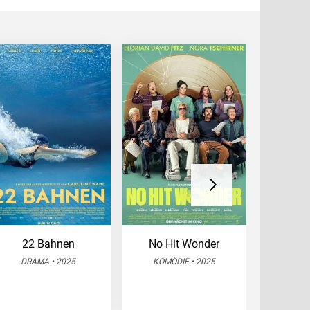
22 Bahnen
No Hit Wonder
Opp
DRAMA • 2025
KOMÖDIE • 2025
DRA