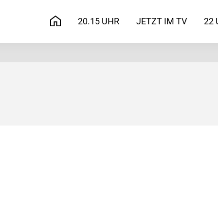
20.15 UHR
JETZT IM TV
22 
START