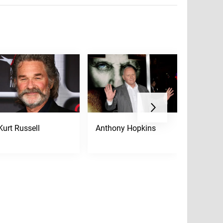
Kurt Russell
Anthony Hopkins
Muriel 