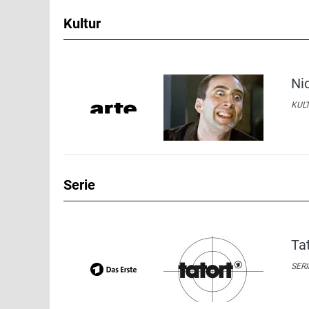
Kultur
Ni
KULT
Serie
Ta
SERI