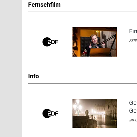
Fernsehfilm
Ei
FERN
Info
Ge
Ge
INFO