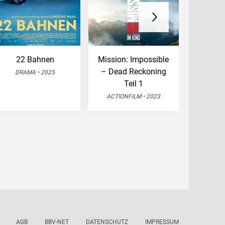
22 Bahnen
Mission: Impossible
Die S
– Dead Reckoning
magisc
DRAMA • 2025
Teil 1
FANT
ACTIONFILM • 2023
AGB
BBV-NET
DATENSCHUTZ
IMPRESSUM