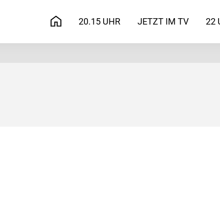
20.15 UHR
JETZT IM TV
22 
START