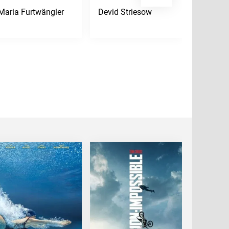
Maria Furtwängler
Devid Striesow
Jean Re