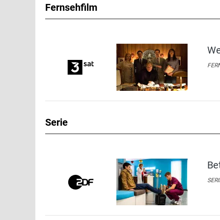
Fernsehfilm
We
FERN
Serie
Be
SERI