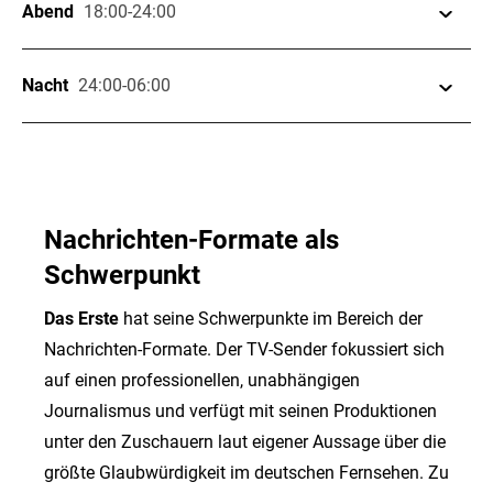
Abend
18:00-24:00
Ein Taxi für zwei
Nacht
24:00-06:00
20:15
FERNSEHFILM •
16.01.2026
• 20:15 - 21:45 UHR
TV-TIPP
Nachrichten-Formate als
Schwerpunkt
Das Erste
hat seine Schwerpunkte im Bereich der
Nachrichten-Formate. Der TV-Sender fokussiert sich
auf einen professionellen, unabhängigen
Journalismus und verfügt mit seinen Produktionen
unter den Zuschauern laut eigener Aussage über die
größte Glaubwürdigkeit im deutschen Fernsehen. Zu